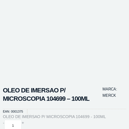
OLEO DE IMERSAO P/
MARCA:
MERCK
MICROSCOPIA 104699 – 100ML
EAN: 0001375
OLEO DE IMERSAO P/ MICROSCOPIA 104699 - 100ML
OLEO
-
+
DE