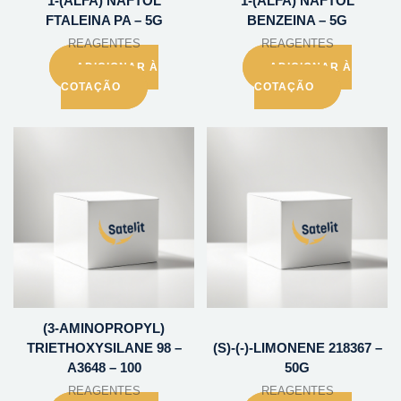
1-(ALFA) NAFTOL
1-(ALFA) NAFTOL
FTALEINA PA – 5G
BENZEINA – 5G
REAGENTES
REAGENTES
ADICIONAR À
ADICIONAR À
COTAÇÃO
COTAÇÃO
(3-AMINOPROPYL)
TRIETHOXYSILANE 98 –
(S)-(-)-LIMONENE 218367 –
A3648 – 100
50G
REAGENTES
REAGENTES