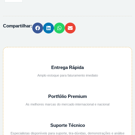
IMERSAO
P/
MICROSCOPIA
Compartilhar:
104699
-
100ML
quantidade
Entrega Rápida
Amplo estoque para faturamento imediato
Portfólio Premium
As melhores marcas do mercado internacional e nacional
Suporte Técnico
Especialistas disponíveis para suporte, tira-dúvidas, demonstrações e análise