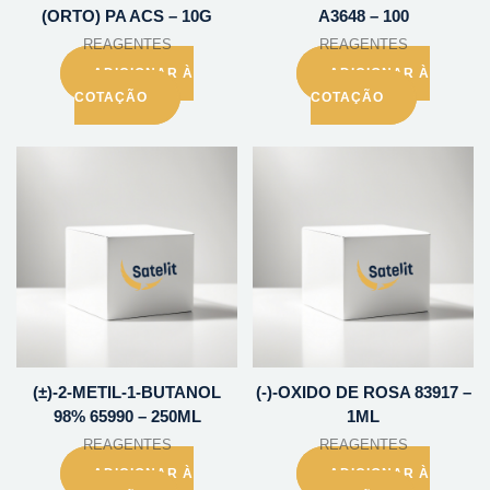
(ORTO) PA ACS – 10G
A3648 – 100
REAGENTES
REAGENTES
ADICIONAR À
ADICIONAR À
COTAÇÃO
COTAÇÃO
(±)-2-METIL-1-BUTANOL
(-)-OXIDO DE ROSA 83917 –
98% 65990 – 250ML
1ML
REAGENTES
REAGENTES
ADICIONAR À
ADICIONAR À