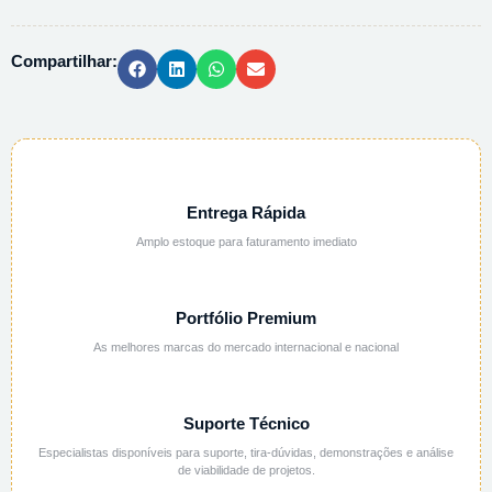
-
1L
Compartilhar:
quantidade
Entrega Rápida
Amplo estoque para faturamento imediato
Portfólio Premium
As melhores marcas do mercado internacional e nacional
Suporte Técnico
Especialistas disponíveis para suporte, tira-dúvidas, demonstrações e análise
de viabilidade de projetos.