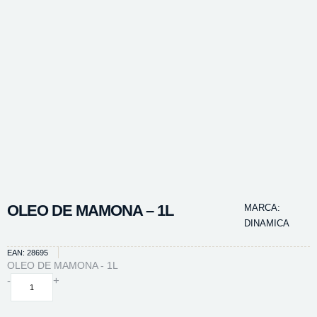
OLEO DE MAMONA – 1L
MARCA:
DINAMICA
EAN: 28695
OLEO DE MAMONA - 1L
OLEO
-
+
DE
MAMONA