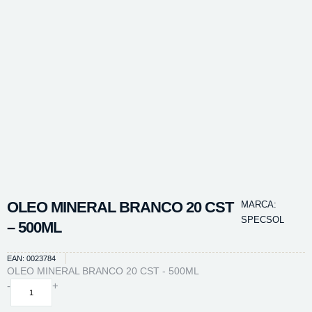
OLEO MINERAL BRANCO 20 CST
MARCA:
SPECSOL
– 500ML
EAN: 0023784
OLEO MINERAL BRANCO 20 CST - 500ML
OLEO
-
+
MINERAL