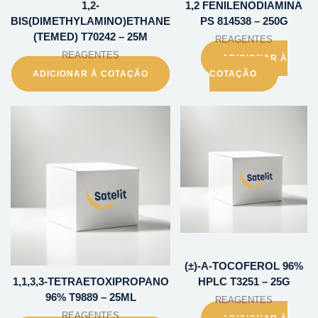
1,2-
1,2 FENILENODIAMINA
BIS(DIMETHYLAMINO)ETHANE
PS 814538 – 250G
(TEMED) T70242 – 25M
REAGENTES
REAGENTES
ADICIONAR À
ADICIONAR À COTAÇÃO
COTAÇÃO
(±)-A-TOCOFEROL 96%
1,1,3,3-TETRAETOXIPROPANO
HPLC T3251 – 25G
96% T9889 – 25ML
REAGENTES
REAGENTES