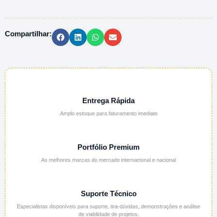
BRANCO
20
CST
Compartilhar:
-
500ML
quantidade
Entrega Rápida
Amplo estoque para faturamento imediato
Portfólio Premium
As melhores marcas do mercado internacional e nacional
Suporte Técnico
Especialistas disponíveis para suporte, tira-dúvidas, demonstrações e análise
de viabilidade de projetos.