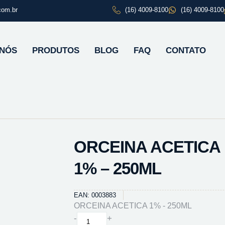
com.br
(16) 4009-8100
(16) 4009-8100
 NÓS
PRODUTOS
BLOG
FAQ
CONTATO
ORCEINA ACETICA
1% – 250ML
EAN: 0003883
ORCEINA ACETICA 1% - 250ML
ORCEINA
-
+