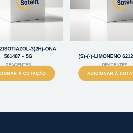
NZISOTIAZOL-3(2H)-ONA
561487 – 5G
(S)-(-)-LIMONENO 6212
REAGENTES
REAGENTES
CIONAR À COTAÇÃO
ADICIONAR À COT