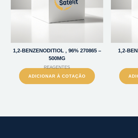
1,2-BENZENODITIOL , 96% 270865 –
1,2-BE
500MG
REAGENTES
ADICIONAR À COTAÇÃO
ADI