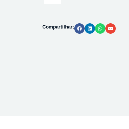
ACETICA
1%
-
250ML
Compartilhar:
quantidade