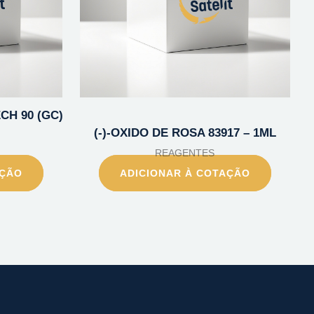
ECH 90 (GC)
(-)-OXIDO DE ROSA 83917 – 1ML
REAGENTES
AÇÃO
ADICIONAR À COTAÇÃO