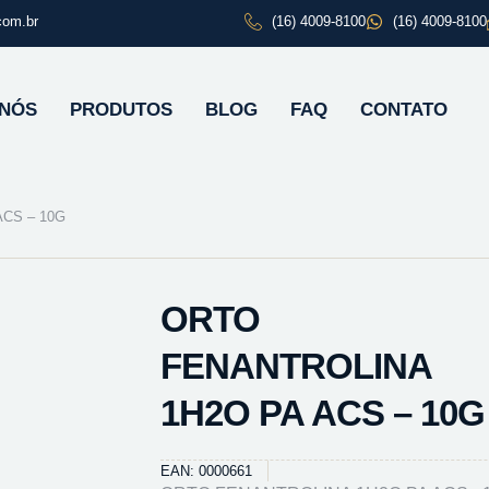
com.br
(16) 4009-8100
(16) 4009-8100
 NÓS
PRODUTOS
BLOG
FAQ
CONTATO
CS – 10G
ORTO
FENANTROLINA
1H2O PA ACS – 10G
EAN: 0000661