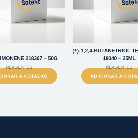
(±)-1,2,4-BUTANETRIOL T
-LIMONENE 218367 – 50G
19040 – 25ML
REAGENTES
REAGENTES
CIONAR À COTAÇÃO
ADICIONAR À COT