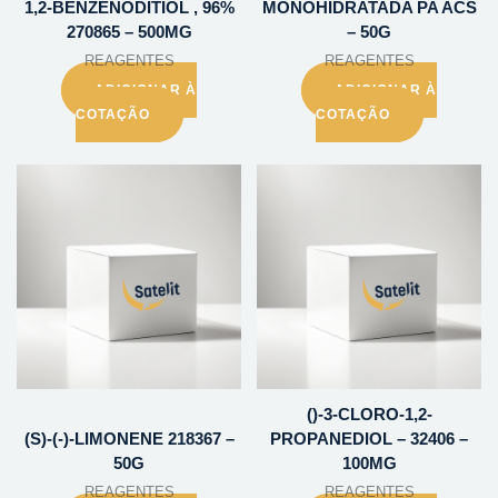
1,2-BENZENODITIOL , 96%
MONOHIDRATADA PA ACS
270865 – 500MG
– 50G
REAGENTES
REAGENTES
ADICIONAR À
ADICIONAR À
COTAÇÃO
COTAÇÃO
()-3-CLORO-1,2-
(S)-(-)-LIMONENE 218367 –
PROPANEDIOL – 32406 –
50G
100MG
REAGENTES
REAGENTES