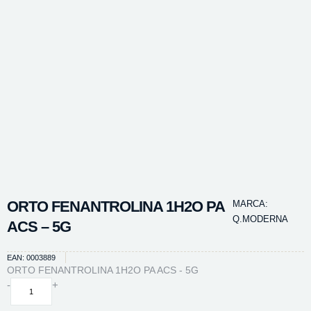
ORTO FENANTROLINA 1H2O PA
MARCA:
Q.MODERNA
ACS – 5G
EAN: 0003889
ORTO FENANTROLINA 1H2O PA ACS - 5G
ORTO
-
+
FENANTROLINA