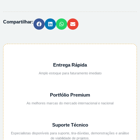
1H2O
PA
ACS
Compartilhar:
-
5G
quantidade
Entrega Rápida
Amplo estoque para faturamento imediato
Portfólio Premium
As melhores marcas do mercado internacional e nacional
Suporte Técnico
Especialistas disponíveis para suporte, tira-dúvidas, demonstrações e análise
de viabilidade de projetos.