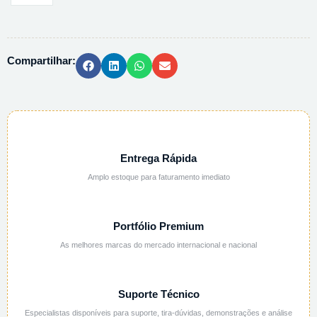
-
CLORO
LIVRE
Compartilhar:
EM
AGUA
-
1L
quantidade
Entrega Rápida
Amplo estoque para faturamento imediato
Portfólio Premium
As melhores marcas do mercado internacional e nacional
Suporte Técnico
Especialistas disponíveis para suporte, tira-dúvidas, demonstrações e análise