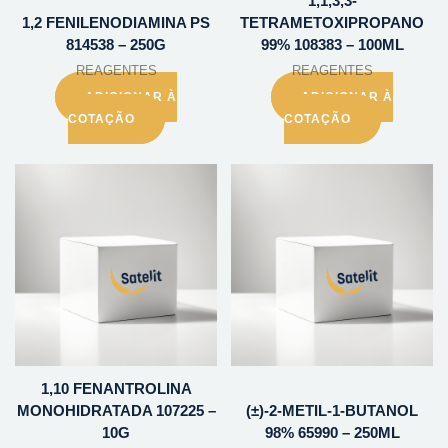
1,1,3,3-
1,2 FENILENODIAMINA PS
TETRAMETOXIPROPANO
814538 – 250G
99% 108383 – 100ML
REAGENTES
REAGENTES
ADICIONAR À
ADICIONAR À
COTAÇÃO
COTAÇÃO
1,10 FENANTROLINA
MONOHIDRATADA 107225 –
(±)-2-METIL-1-BUTANOL
10G
98% 65990 – 250ML