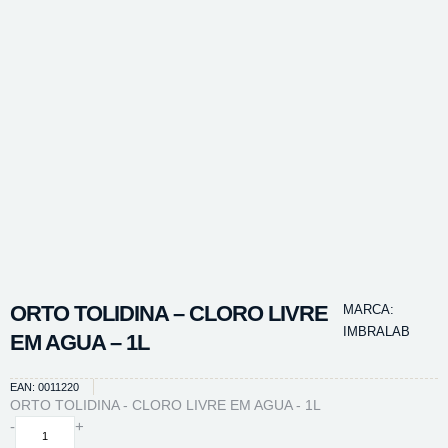
ORTO TOLIDINA – CLORO LIVRE
MARCA:
IMBRALAB
EM AGUA – 1L
EAN: 0011220
ORTO TOLIDINA - CLORO LIVRE EM AGUA - 1L
ORTO
-
+
TOLIDINA