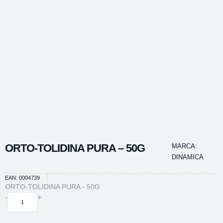
ORTO-TOLIDINA PURA – 50G
MARCA:
DINAMICA
EAN: 0004739
ORTO-TOLIDINA PURA - 50G
ORTO-
-
+
TOLIDINA
PURA