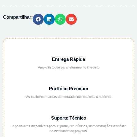
-
50G
Compartilhar:
quantidade
Entrega Rápida
Amplo estoque para faturamento imediato
Portfólio Premium
As melhores marcas do mercado internacional e nacional
Suporte Técnico
Especialistas disponíveis para suporte, tira-dúvidas, demonstrações e análise
de viabilidade de projetos.