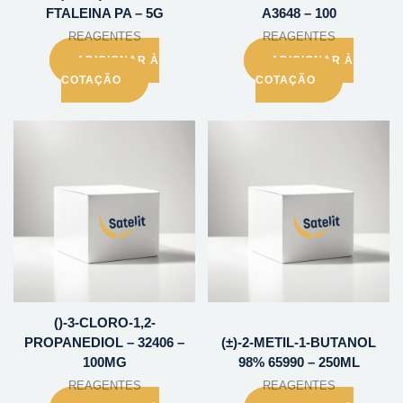
FTALEINA PA – 5G
A3648 – 100
REAGENTES
REAGENTES
ADICIONAR À
ADICIONAR À
COTAÇÃO
COTAÇÃO
()-3-CLORO-1,2-
PROPANEDIOL – 32406 –
(±)-2-METIL-1-BUTANOL
100MG
98% 65990 – 250ML
REAGENTES
REAGENTES