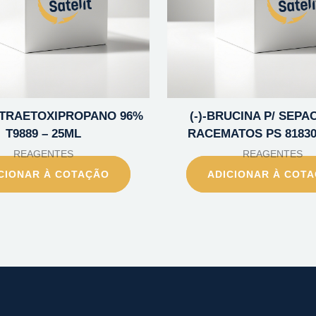
TETRAETOXIPROPANO 96%
(-)-BRUCINA P/ SEPA
T9889 – 25ML
RACEMATOS PS 81830
REAGENTES
REAGENTES
CIONAR À COTAÇÃO
ADICIONAR À COT