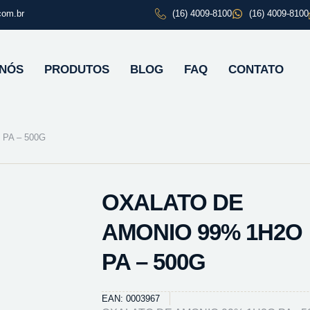
com.br
(16) 4009-8100
(16) 4009-8100
 NÓS
PRODUTOS
BLOG
FAQ
CONTATO
PA – 500G
OXALATO DE
AMONIO 99% 1H2O
PA – 500G
EAN: 0003967