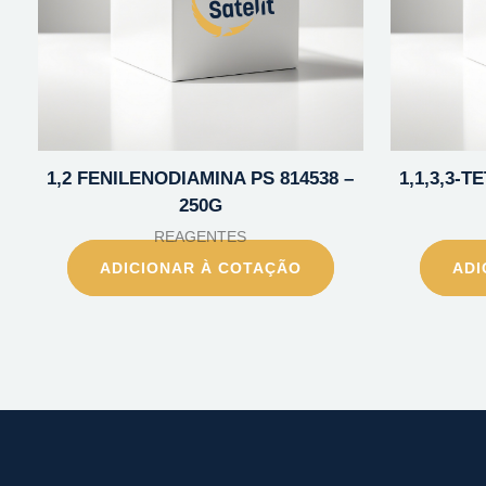
1,2 FENILENODIAMINA PS 814538 –
1,1,3,3-
250G
REAGENTES
ADICIONAR À COTAÇÃO
ADI