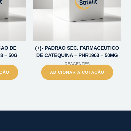
CAO DE
(+)- PADRAO SEC. FARMACEUTICO
8 – 50G
DE CATEQUINA – PHR1963 – 50MG
REAGENTES
AÇÃO
ADICIONAR À COTAÇÃO