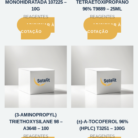
MONOHIDRATADA 107225 –
TETRAETOXIPROPANO
10G
96% T9889 – 25ML
REAGENTES
REAGENTES
ADICIONAR À
ADICIONAR À
COTAÇÃO
COTAÇÃO
(3-AMINOPROPYL)
TRIETHOXYSILANE 98 –
(±)-A-TOCOFEROL 96%
A3648 – 100
(HPLC) T3251 – 100G
REAGENTES
REAGENTES