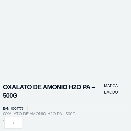
OXALATO DE AMONIO H2O PA –
MARCA:
EXODO
500G
EAN: 0004778
OXALATO DE AMONIO H2O PA - 500G
OXALATO
-
+
DE