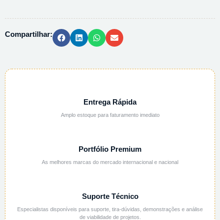
AMONIO
H2O
PA
Compartilhar:
-
500G
quantidade
Entrega Rápida
Amplo estoque para faturamento imediato
Portfólio Premium
As melhores marcas do mercado internacional e nacional
Suporte Técnico
Especialistas disponíveis para suporte, tira-dúvidas, demonstrações e análise
de viabilidade de projetos.