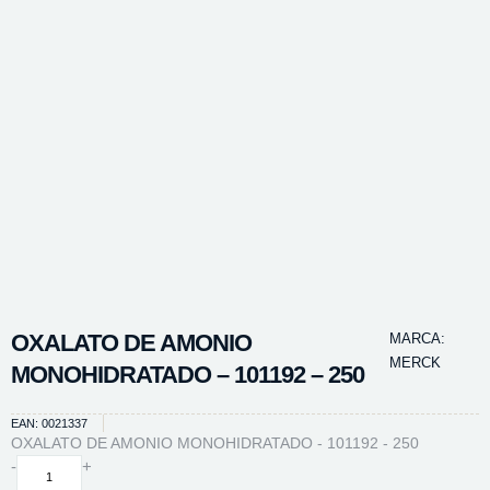
OXALATO DE AMONIO
MARCA:
MERCK
MONOHIDRATADO – 101192 – 250
EAN: 0021337
OXALATO DE AMONIO MONOHIDRATADO - 101192 - 250
OXALATO
-
+
DE