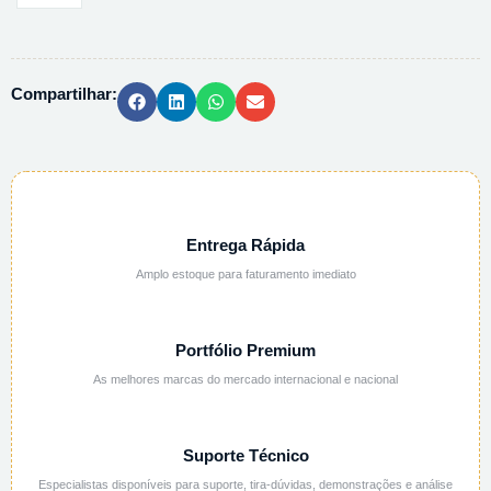
AMONIO
MONOHIDRATADO
-
Compartilhar:
101192
-
250
quantidade
Entrega Rápida
Amplo estoque para faturamento imediato
Portfólio Premium
As melhores marcas do mercado internacional e nacional
Suporte Técnico
Especialistas disponíveis para suporte, tira-dúvidas, demonstrações e análise