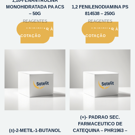
1,10-FENANTROLINA
MONOHIDRATADA PA ACS
1,2 FENILENODIAMINA PS
– 50G
814538 – 250G
REAGENTES
REAGENTES
ADICIONAR À
ADICIONAR À
COTAÇÃO
COTAÇÃO
(+)- PADRAO SEC.
FARMACEUTICO DE
(±)-2-METIL-1-BUTANOL
CATEQUINA – PHR1963 –