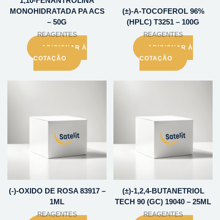
1,10-FENANTROLINA
MONOHIDRATADA PA ACS
(±)-A-TOCOFEROL 96%
– 50G
(HPLC) T3251 – 100G
REAGENTES
REAGENTES
ADICIONAR À
ADICIONAR À
COTAÇÃO
COTAÇÃO
(-)-OXIDO DE ROSA 83917 –
(±)-1,2,4-BUTANETRIOL
1ML
TECH 90 (GC) 19040 – 25ML
REAGENTES
REAGENTES