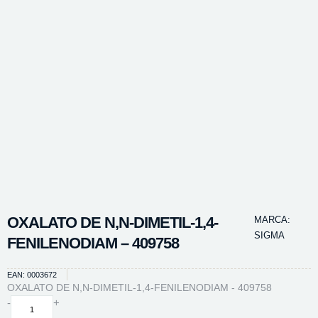
OXALATO DE N,N-DIMETIL-1,4-
MARCA:
SIGMA
FENILENODIAM – 409758
EAN: 0003672
OXALATO DE N,N-DIMETIL-1,4-FENILENODIAM - 409758
OXALATO
-
+
DE