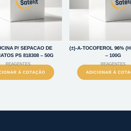
RUCINA P/ SEPACAO DE
(±)-A-TOCOFEROL 96% (H
TOS PS 818308 – 50G
– 100G
REAGENTES
REAGENTES
CIONAR À COTAÇÃO
ADICIONAR À COT