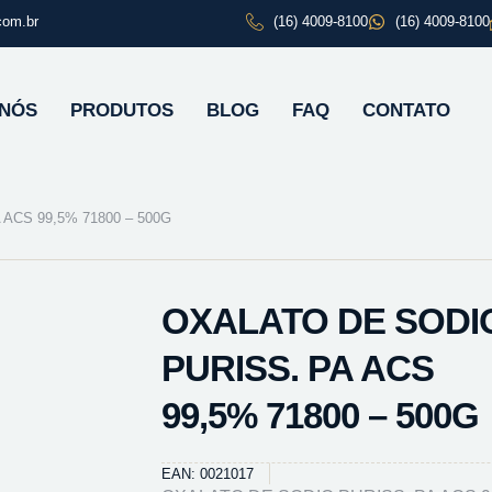
com.br
(16) 4009-8100
(16) 4009-8100
 NÓS
PRODUTOS
BLOG
FAQ
CONTATO
ACS 99,5% 71800 – 500G
OXALATO DE SODI
PURISS. PA ACS
99,5% 71800 – 500G
EAN: 0021017