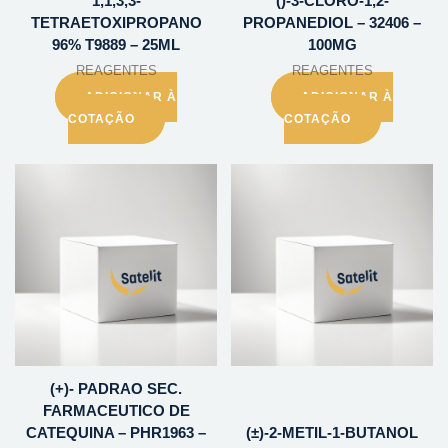
1,1,3,3-
()-3-CLORO-1,2-
TETRAETOXIPROPANO
PROPANEDIOL – 32406 –
96% T9889 – 25ML
100MG
REAGENTES
REAGENTES
ADICIONAR À
ADICIONAR À
COTAÇÃO
COTAÇÃO
(+)- PADRAO SEC.
FARMACEUTICO DE
CATEQUINA – PHR1963 –
(±)-2-METIL-1-BUTANOL