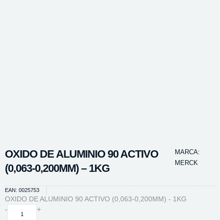
OXIDO DE ALUMINIO 90 ACTIVO
MARCA:
MERCK
(0,063-0,200MM) – 1KG
EAN: 0025753
OXIDO DE ALUMINIO 90 ACTIVO (0,063-0,200MM) - 1KG
OXIDO
-
+
DE