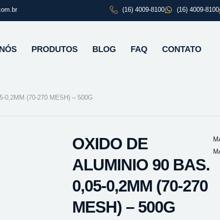
com.br
(16) 4009-8100
(16) 4009-8100
 NÓS
PRODUTOS
BLOG
FAQ
CONTATO
5-0,2MM (70-270 MESH) – 500G
OXIDO DE
M
M
ALUMINIO 90 BAS.
0,05-0,2MM (70-270
MESH) – 500G