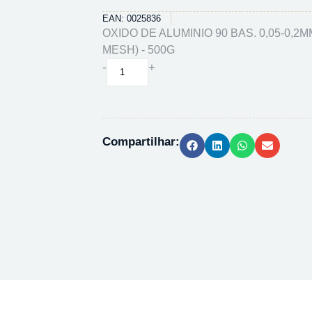
EAN: 0025836
OXIDO DE ALUMINIO 90 BAS. 0,05-0,2M
MESH) - 500G
OXIDO
-
+
DE
ALUMINIO
90
BAS.
Compartilhar:
0,05-
0,2MM
(70-
270
MESH)
-
500G
quantidade