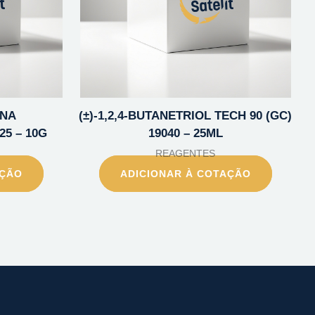
INA
(±)-1,2,4-BUTANETRIOL TECH 90 (GC)
5 – 10G
19040 – 25ML
REAGENTES
AÇÃO
ADICIONAR À COTAÇÃO