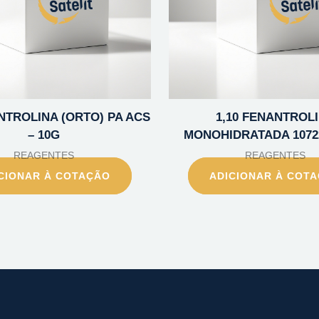
NTROLINA (ORTO) PA ACS
1,10 FENANTROL
– 10G
MONOHIDRATADA 10722
REAGENTES
REAGENTES
CIONAR À COTAÇÃO
ADICIONAR À COT