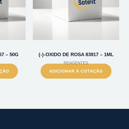
67 – 50G
(-)-OXIDO DE ROSA 83917 – 1ML
REAGENTES
AÇÃO
ADICIONAR À COTAÇÃO