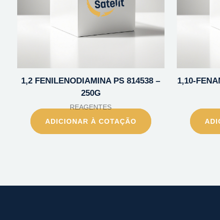
1,2 FENILENODIAMINA PS 814538 –
1,10-FENA
250G
REAGENTES
ADICIONAR À COTAÇÃO
ADI