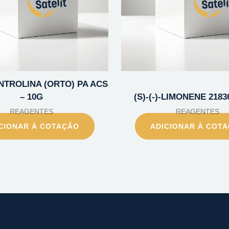
NTROLINA (ORTO) PA ACS
– 10G
(S)-(-)-LIMONENE 2183
REAGENTES
REAGENTES
CIONAR À COTAÇÃO
ADICIONAR À COT