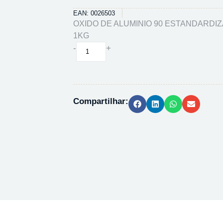
EAN: 0026503
OXIDO DE ALUMINIO 90 ESTANDARDIZA
1KG
OXIDO
-
+
DE
ALUMINIO
90
ESTANDARDIZADO
Compartilhar:
101097
-
1KG
quantidade