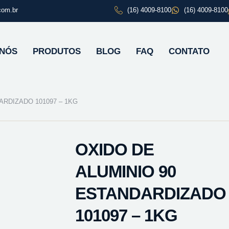
com.br
(16) 4009-8100
(16) 4009-8100
 NÓS
PRODUTOS
BLOG
FAQ
CONTATO
ARDIZADO 101097 – 1KG
OXIDO DE
ALUMINIO 90
ESTANDARDIZADO
101097 – 1KG