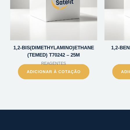
1,2-BIS(DIMETHYLAMINO)ETHANE
1,2-BE
(TEMED) T70242 – 25M
REAGENTES
ADICIONAR À COTAÇÃO
ADI