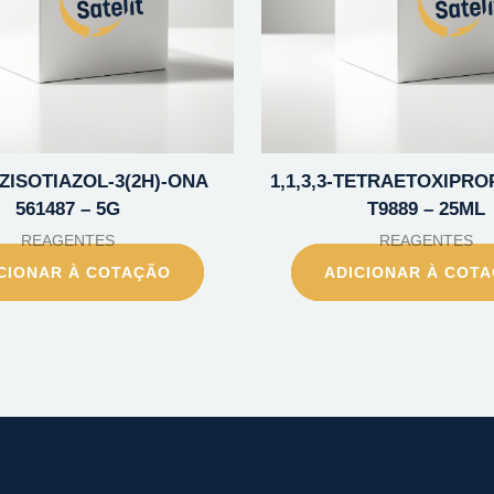
NZISOTIAZOL-3(2H)-ONA
1,1,3,3-TETRAETOXIPR
561487 – 5G
T9889 – 25ML
REAGENTES
REAGENTES
CIONAR À COTAÇÃO
ADICIONAR À COT