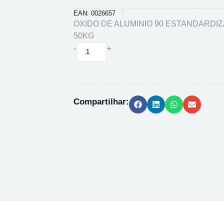
EAN: 0026657
OXIDO DE ALUMINIO 90 ESTANDARDIZA
50KG
OXIDO
-
+
DE
ALUMINIO
90
ESTANDARDIZADO
Compartilhar:
101097
-
50KG
quantidade