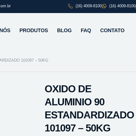
com.br
(16) 4009-8100
(16) 4009-8100
 NÓS
PRODUTOS
BLOG
FAQ
CONTATO
ARDIZADO 101097 – 50KG
OXIDO DE
ALUMINIO 90
ESTANDARDIZADO
101097 – 50KG