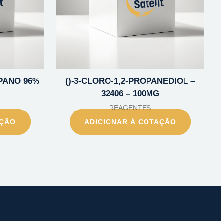
OPANO 96%
()-3-CLORO-1,2-PROPANEDIOL –
32406 – 100MG
REAGENTES
AÇÃO
ADICIONAR À COTAÇÃO