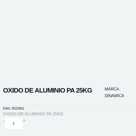
OXIDO DE ALUMINIO PA 25KG
MARCA:
DINAMICA
EAN: 0023901
OXIDO DE ALUMINIO PA 25KG
OXIDO
-
+
DE
ALUMINIO