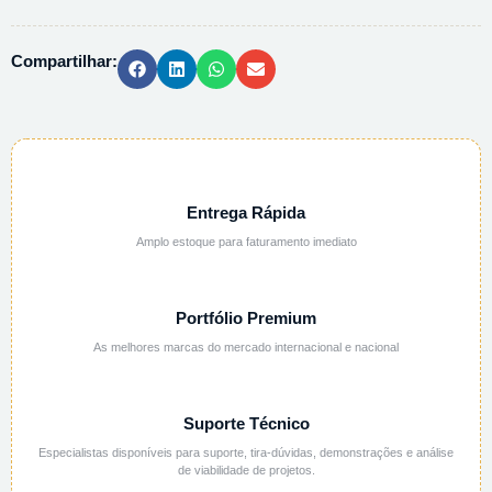
PA
25KG
Compartilhar:
quantidade
Entrega Rápida
Amplo estoque para faturamento imediato
Portfólio Premium
As melhores marcas do mercado internacional e nacional
Suporte Técnico
Especialistas disponíveis para suporte, tira-dúvidas, demonstrações e análise
de viabilidade de projetos.