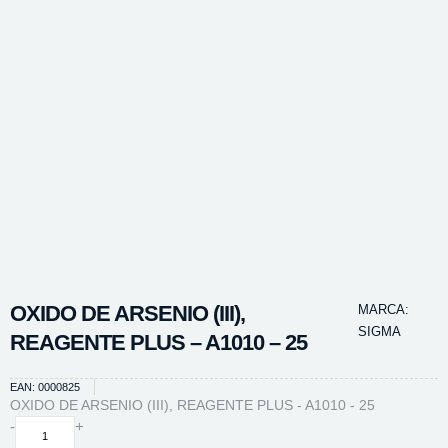
OXIDO DE ARSENIO (III),
MARCA:
SIGMA
REAGENTE PLUS – A1010 – 25
EAN: 0000825
OXIDO DE ARSENIO (III), REAGENTE PLUS - A1010 - 25
OXIDO
-
+
DE