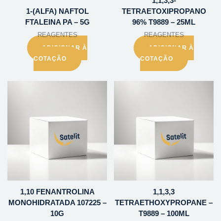
1,1,3,3-
1-(ALFA) NAFTOL
TETRAETOXIPROPANO
FTALEINA PA – 5G
96% T9889 – 25ML
REAGENTES
REAGENTES
ADICIONAR À
ADICIONAR À
COTAÇÃO
COTAÇÃO
1,10 FENANTROLINA
1,1,3,3
MONOHIDRATADA 107225 –
TETRAETHOXYPROPANE –
10G
T9889 – 100ML