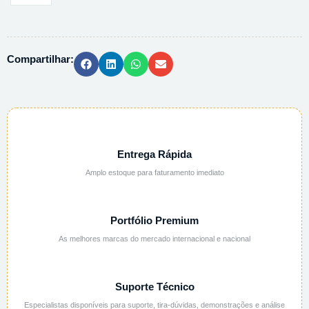
ARSENIO
(III),
REAGENTE
Compartilhar:
PLUS
-
A1010
-
25
quantidade
Entrega Rápida
Amplo estoque para faturamento imediato
Portfólio Premium
As melhores marcas do mercado internacional e nacional
Suporte Técnico
Especialistas disponíveis para suporte, tira-dúvidas, demonstrações e análise