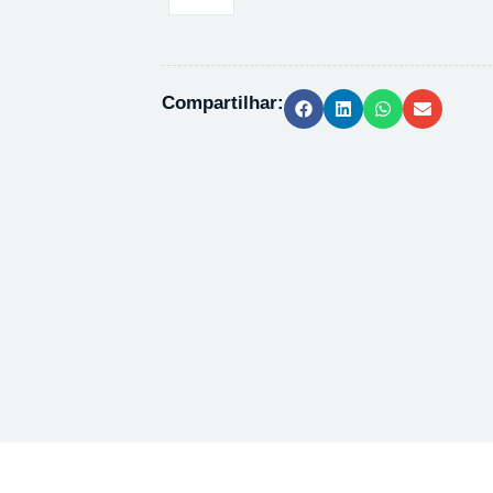
DE
BARIO
97%
288497
Compartilhar:
-
50G
quantidade