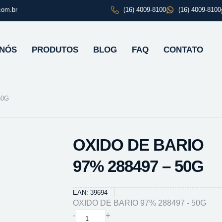
com.br
(16) 4009-8100
(16) 4009-8100
 NÓS
PRODUTOS
BLOG
FAQ
CONTATO
50G
OXIDO DE BARIO
97% 288497 – 50G
EAN: 39694
OXIDO DE BARIO 97% 288497 - 50G
OXIDO
-
+