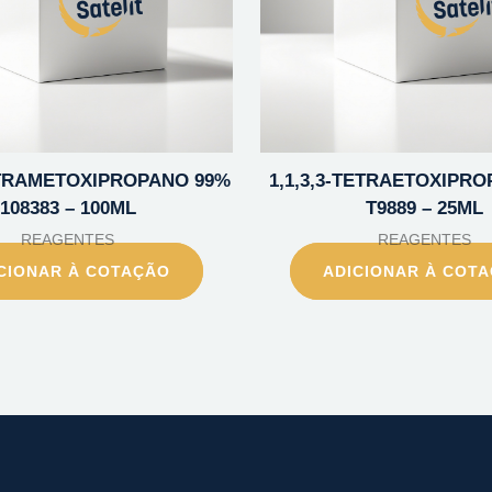
TETRAMETOXIPROPANO 99%
1,1,3,3-TETRAETOXIPR
108383 – 100ML
T9889 – 25ML
REAGENTES
REAGENTES
CIONAR À COTAÇÃO
ADICIONAR À COT