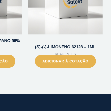
OPANO 96%
(S)-(-)-LIMONENO 62128 – 1ML
REAGENTES
AÇÃO
ADICIONAR À COTAÇÃO