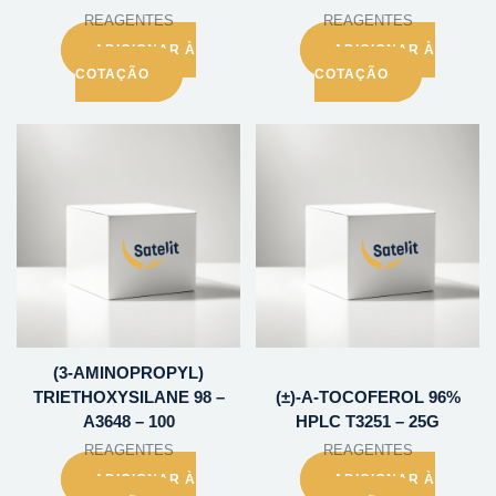
REAGENTES
REAGENTES
ADICIONAR À
ADICIONAR À
COTAÇÃO
COTAÇÃO
(3-AMINOPROPYL)
TRIETHOXYSILANE 98 –
(±)-A-TOCOFEROL 96%
A3648 – 100
HPLC T3251 – 25G
REAGENTES
REAGENTES
ADICIONAR À
ADICIONAR À