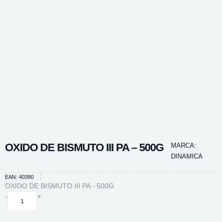
OXIDO DE BISMUTO III PA – 500G
MARCA:
DINAMICA
EAN: 40380
OXIDO DE BISMUTO III PA - 500G
OXIDO
-
+
DE
BISMUTO