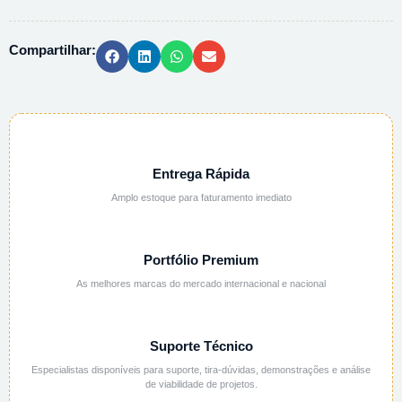
III
PA
Compartilhar:
-
500G
quantidade
Entrega Rápida
Amplo estoque para faturamento imediato
Portfólio Premium
As melhores marcas do mercado internacional e nacional
Suporte Técnico
Especialistas disponíveis para suporte, tira-dúvidas, demonstrações e análise
de viabilidade de projetos.