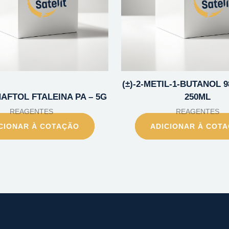
(±)-2-METIL-1-BUTANOL 9
NAFTOL FTALEINA PA – 5G
250ML
REAGENTES
REAGENTES
CIONAR À COTAÇÃO
ADICIONAR À COT