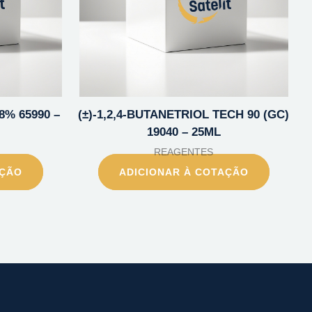
8% 65990 –
(±)-1,2,4-BUTANETRIOL TECH 90 (GC)
19040 – 25ML
REAGENTES
AÇÃO
ADICIONAR À COTAÇÃO