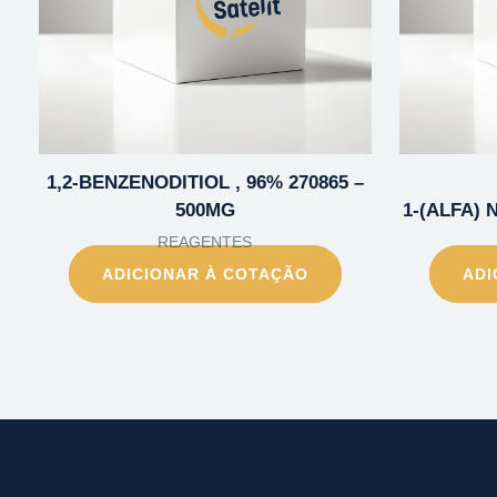
1,2-BENZENODITIOL , 96% 270865 –
500MG
1-(ALFA) 
REAGENTES
ADICIONAR À COTAÇÃO
ADI