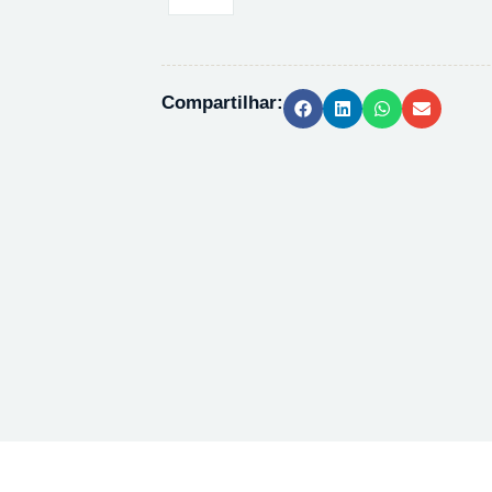
DE
COBRE
II
(ICO)
Compartilhar:
PA
ACS
-
500G
quantidade