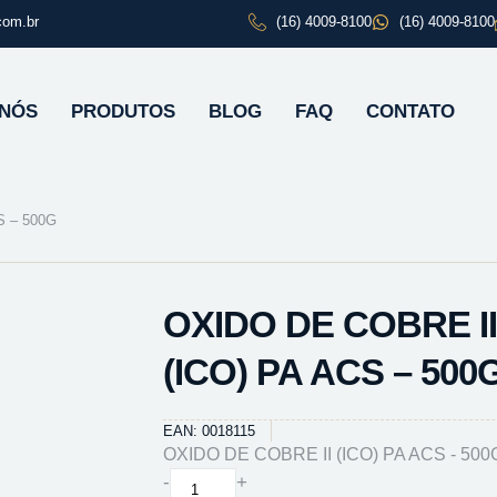
com.br
(16) 4009-8100
(16) 4009-8100
 NÓS
PRODUTOS
BLOG
FAQ
CONTATO
S – 500G
OXIDO DE COBRE II
(ICO) PA ACS – 500
EAN: 0018115
OXIDO DE COBRE II (ICO) PA ACS - 500
OXIDO
-
+