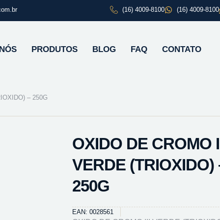
com.br
(16) 4009-8100
(16) 4009-8100
 NÓS
PRODUTOS
BLOG
FAQ
CONTATO
IOXIDO) – 250G
OXIDO DE CROMO II
VERDE (TRIOXIDO) 
250G
EAN: 0028561