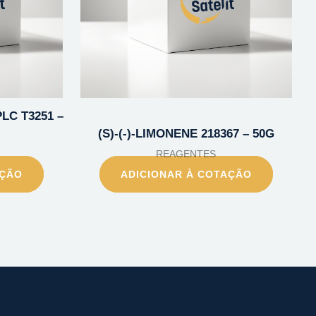
LC T3251 –
(S)-(-)-LIMONENE 218367 – 50G
REAGENTES
AÇÃO
ADICIONAR À COTAÇÃO