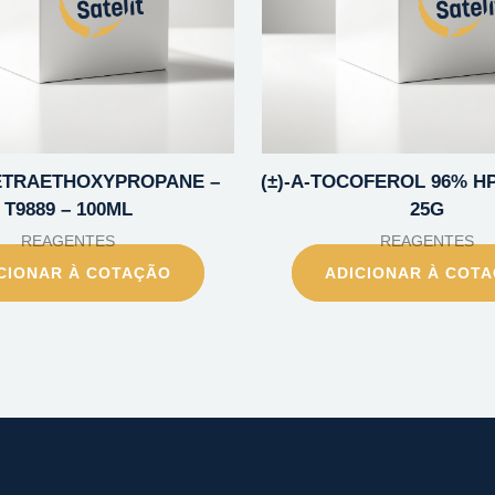
 TETRAETHOXYPROPANE –
(±)-A-TOCOFEROL 96% HP
T9889 – 100ML
25G
REAGENTES
REAGENTES
CIONAR À COTAÇÃO
ADICIONAR À COT