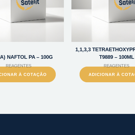
1,1,3,3 TETRAETHOXYP
FA) NAFTOL PA – 100G
T9889 – 100ML
REAGENTES
REAGENTES
CIONAR À COTAÇÃO
ADICIONAR À COT