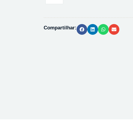
DE
DEUTERIO
99
ATOM%D
Compartilhar:
-
100G
quantidade