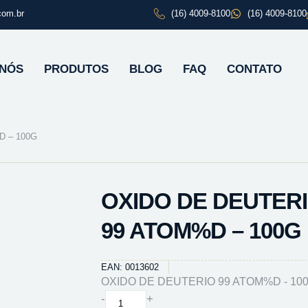
com.br
(16) 4009-8100
(16) 4009-8100
 NÓS
PRODUTOS
BLOG
FAQ
CONTATO
D – 100G
OXIDO DE DEUTER
99 ATOM%D – 100G
EAN: 0013602
OXIDO DE DEUTERIO 99 ATOM%D - 10
OXIDO
-
+