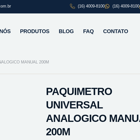
com.br
(16) 4009-8100
(16) 4009-8100
 NÓS
PRODUTOS
BLOG
FAQ
CONTATO
NALOGICO MANUAL 200M
PAQUIMETRO
UNIVERSAL
ANALOGICO MANU
200M