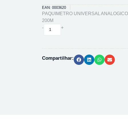
EAN: 0003620
PAQUIMETRO UNIVERSAL ANALOGIC
200M
PAQUIMETRO
-
+
UNIVERSAL
ANALOGICO
MANUAL
200M
Compartilhar:
quantidade