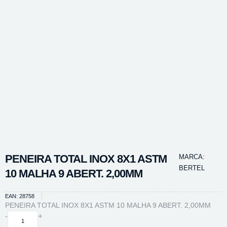
PENEIRA TOTAL INOX 8X1 ASTM
MARCA:
BERTEL
10 MALHA 9 ABERT. 2,00MM
EAN: 28758
PENEIRA TOTAL INOX 8X1 ASTM 10 MALHA 9 ABERT. 2,00MM
PENEIRA
-
+
TOTAL