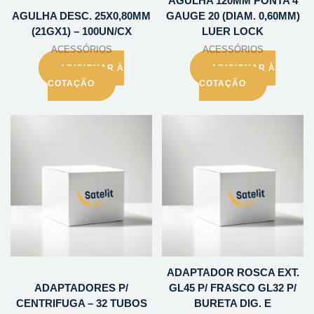
AGULHA 120MM PONTA 4
AGULHA DESC. 25X0,80MM
GAUGE 20 (DIAM. 0,60MM)
(21GX1) – 100UN/CX
LUER LOCK
ACESSÓRIOS
ACESSÓRIOS
ADICIONAR À
ADICIONAR À
COTAÇÃO
COTAÇÃO
ADAPTADOR ROSCA EXT.
ADAPTADORES P/
GL45 P/ FRASCO GL32 P/
CENTRIFUGA – 32 TUBOS
BURETA DIG. E