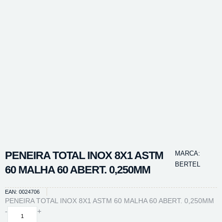
PENEIRA TOTAL INOX 8X1 ASTM
MARCA:
BERTEL
60 MALHA 60 ABERT. 0,250MM
EAN: 0024706
PENEIRA TOTAL INOX 8X1 ASTM 60 MALHA 60 ABERT. 0,250MM
PENEIRA
-
+
TOTAL