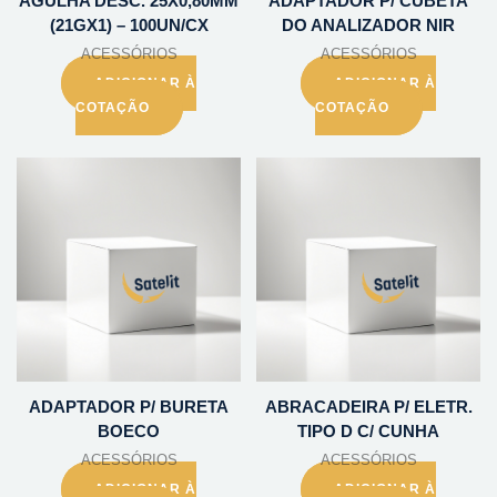
AGULHA DESC. 25X0,80MM
ADAPTADOR P/ CUBETA
(21GX1) – 100UN/CX
DO ANALIZADOR NIR
ACESSÓRIOS
ACESSÓRIOS
ADICIONAR À
ADICIONAR À
COTAÇÃO
COTAÇÃO
ADAPTADOR P/ BURETA
ABRACADEIRA P/ ELETR.
BOECO
TIPO D C/ CUNHA
ACESSÓRIOS
ACESSÓRIOS
ADICIONAR À
ADICIONAR À