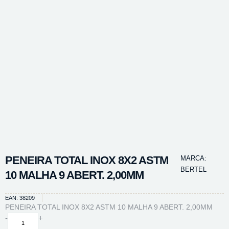
PENEIRA TOTAL INOX 8X2 ASTM
MARCA:
BERTEL
10 MALHA 9 ABERT. 2,00MM
EAN: 38209
PENEIRA TOTAL INOX 8X2 ASTM 10 MALHA 9 ABERT. 2,00MM
PENEIRA
-
+
TOTAL