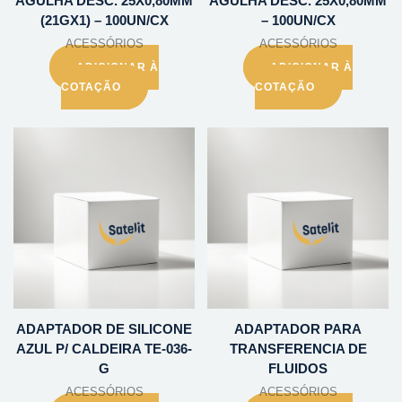
AGULHA DESC. 25X0,80MM
AGULHA DESC. 25X0,80MM
(21GX1) – 100UN/CX
– 100UN/CX
ACESSÓRIOS
ACESSÓRIOS
ADICIONAR À
ADICIONAR À
COTAÇÃO
COTAÇÃO
ADAPTADOR DE SILICONE
ADAPTADOR PARA
AZUL P/ CALDEIRA TE-036-
TRANSFERENCIA DE
G
FLUIDOS
ACESSÓRIOS
ACESSÓRIOS