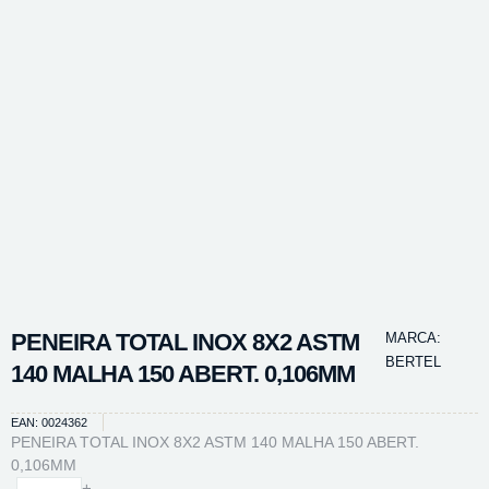
PENEIRA TOTAL INOX 8X2 ASTM
MARCA:
BERTEL
140 MALHA 150 ABERT. 0,106MM
EAN: 0024362
PENEIRA TOTAL INOX 8X2 ASTM 140 MALHA 150 ABERT.
0,106MM
PENEIRA
-
+