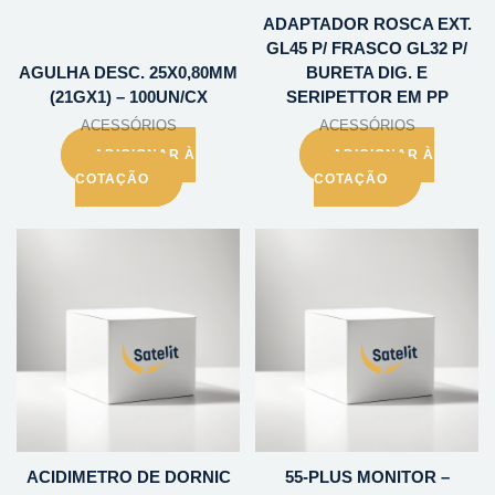
ADAPTADOR ROSCA EXT.
GL45 P/ FRASCO GL32 P/
AGULHA DESC. 25X0,80MM
BURETA DIG. E
(21GX1) – 100UN/CX
SERIPETTOR EM PP
ACESSÓRIOS
ACESSÓRIOS
ADICIONAR À
ADICIONAR À
COTAÇÃO
COTAÇÃO
ACIDIMETRO DE DORNIC
55-PLUS MONITOR –