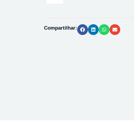
INSUFLADORA
P/
BURETA
BOE110
Compartilhar:
quantidade