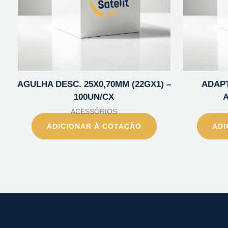
AGULHA DESC. 25X0,70MM (22GX1) –
ADAPT
100UN/CX
A
ACESSÓRIOS
ADICIONAR À COTAÇÃO
ADI