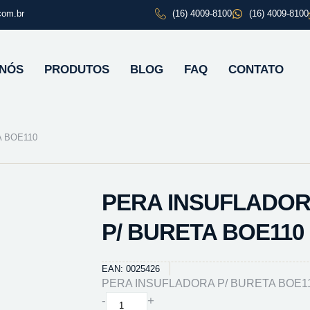
com.br
(16) 4009-8100
(16) 4009-8100
 NÓS
PRODUTOS
BLOG
FAQ
CONTATO
A BOE110
PERA INSUFLADO
P/ BURETA BOE110
EAN: 0025426
PERA INSUFLADORA P/ BURETA BOE1
PERA
-
+