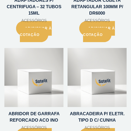
ADAPTADORES P/
ADAPTADOR CUBETA
CENTRIFUGA – 32 TUBOS
RETANGULAR 100MM P/
15ML
DR6000
ACESSÓRIOS
ACESSÓRIOS
ADICIONAR À
ADICIONAR À
COTAÇÃO
COTAÇÃO
ABRIDOR DE GARRAFA
ABRACADEIRA P/ ELETR.
REFORCADO ACO INO
TIPO D C/ CUNHA
ACESSÓRIOS
ACESSÓRIOS