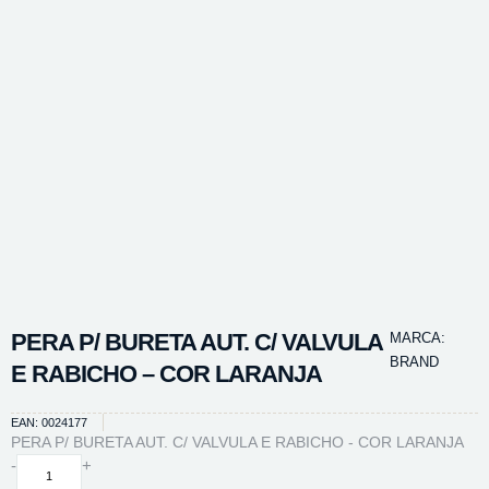
PERA P/ BURETA AUT. C/ VALVULA
MARCA:
BRAND
E RABICHO – COR LARANJA
EAN: 0024177
PERA P/ BURETA AUT. C/ VALVULA E RABICHO - COR LARANJA
PERA
-
+
P/