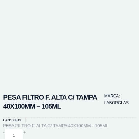
PESA FILTRO F. ALTA C/ TAMPA
MARCA:
LABORGLAS
40X100MM – 105ML
EAN: 38919
PESA FILTRO F. ALTA C/ TAMPA 40X100MM - 105ML
PESA
-
+
FILTRO