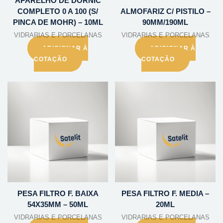
APARELHO DE DORNIC
COMPLETO 0 A 100 (S/
ALMOFARIZ C/ PISTILO –
PINCA DE MOHR) – 10ML
90MM/190ML
VIDRARIAS E PORCELANAS
VIDRARIAS E PORCELANAS
ADICIONAR À
ADICIONAR À
COTAÇÃO
COTAÇÃO
PESA FILTRO F. BAIXA
PESA FILTRO F. MEDIA –
54X35MM – 50ML
20ML
VIDRARIAS E PORCELANAS
VIDRARIAS E PORCELANAS