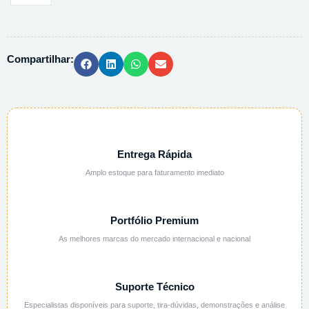
F.
ALTA
C/
Compartilhar:
TAMPA
40X100MM
-
105ML
quantidade
Entrega Rápida
Amplo estoque para faturamento imediato
Portfólio Premium
As melhores marcas do mercado internacional e nacional
Suporte Técnico
Especialistas disponíveis para suporte, tira-dúvidas, demonstrações e análise