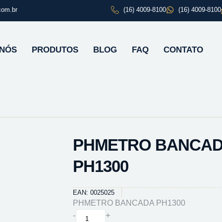
com.br
(16) 4009-8100
(16) 4009-8100
 NÓS
PRODUTOS
BLOG
FAQ
CONTATO
PHMETRO BANCA
PH1300
EAN: 0025025
PHMETRO BANCADA PH1300
PHMETRO
-
+