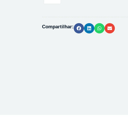
BANCADA
PH1300
quantidade
Compartilhar: