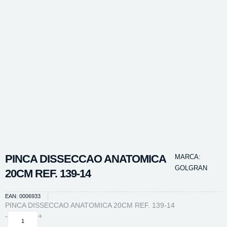
PINCA DISSECCAO ANATOMICA
MARCA:
GOLGRAN
20CM REF. 139-14
EAN: 0006933
PINCA DISSECCAO ANATOMICA 20CM REF. 139-14
PINCA
-
+
DISSECCAO