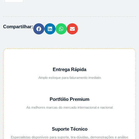
ANATOMICA
20CM
REF.
Compartilhar:
139-
14
quantidade
Entrega Rápida
Amplo estoque para faturamento imediato
Portfólio Premium
As melhores marcas do mercado internacional e nacional
Suporte Técnico
Especialistas disponíveis para suporte, tira-dúvidas, demonstrações e análise