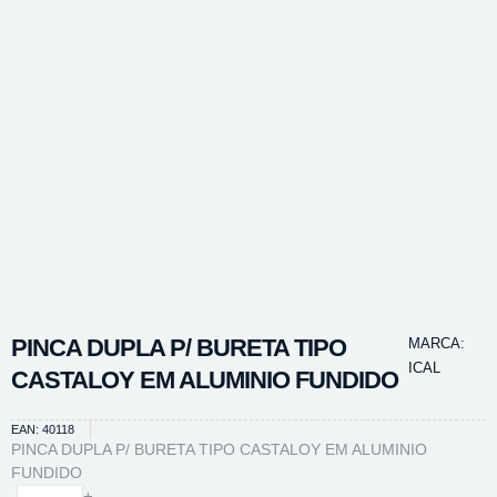
PINCA DUPLA P/ BURETA TIPO
MARCA:
ICAL
CASTALOY EM ALUMINIO FUNDIDO
EAN: 40118
PINCA DUPLA P/ BURETA TIPO CASTALOY EM ALUMINIO
FUNDIDO
PINCA
-
+