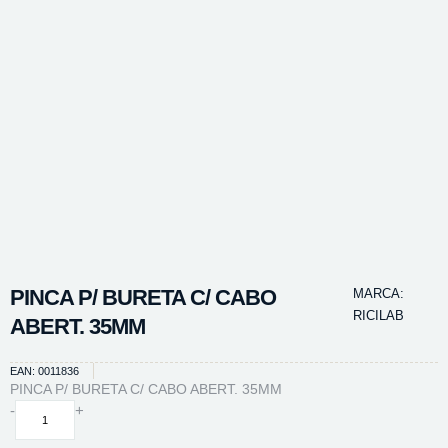
PINCA P/ BURETA C/ CABO
MARCA:
RICILAB
ABERT. 35MM
EAN: 0011836
PINCA P/ BURETA C/ CABO ABERT. 35MM
PINCA
-
+
P/