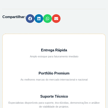
BURETA
C/
CABO
Compartilhar:
ABERT.
35MM
quantidade
Entrega Rápida
Amplo estoque para faturamento imediato
Portfólio Premium
As melhores marcas do mercado internacional e nacional
Suporte Técnico
Especialistas disponíveis para suporte, tira-dúvidas, demonstrações e análise
de viabilidade de projetos.