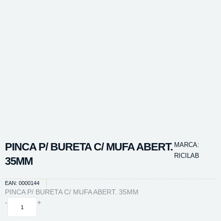
PINCA P/ BURETA C/ MUFA ABERT.
MARCA:
RICILAB
35MM
EAN: 0000144
PINCA P/ BURETA C/ MUFA ABERT. 35MM
PINCA
-
+
P/