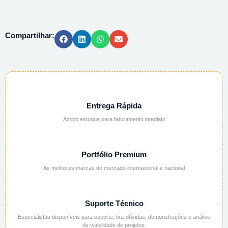
BURETA
C/
MUFA
Compartilhar:
ABERT.
35MM
quantidade
Entrega Rápida
Amplo estoque para faturamento imediato
Portfólio Premium
As melhores marcas do mercado internacional e nacional
Suporte Técnico
Especialistas disponíveis para suporte, tira-dúvidas, demonstrações e análise
de viabilidade de projetos.