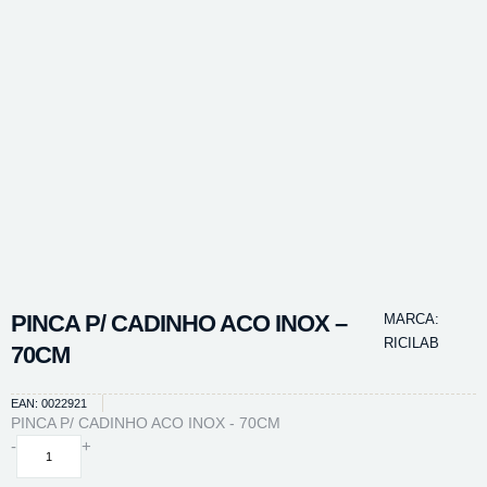
PINCA P/ CADINHO ACO INOX –
MARCA:
RICILAB
70CM
EAN: 0022921
PINCA P/ CADINHO ACO INOX - 70CM
PINCA
-
+
P/