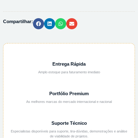
CADINHO
ACO
INOX
Compartilhar:
-
70CM
quantidade
Entrega Rápida
Amplo estoque para faturamento imediato
Portfólio Premium
As melhores marcas do mercado internacional e nacional
Suporte Técnico
Especialistas disponíveis para suporte, tira-dúvidas, demonstrações e análise
de viabilidade de projetos.