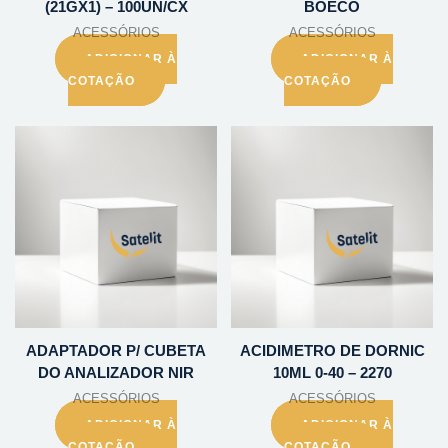
(21GX1) – 100UN/CX
BOECO
ACESSÓRIOS
ACESSÓRIOS
ADICIONAR À
ADICIONAR À
COTAÇÃO
COTAÇÃO
ADAPTADOR P/ CUBETA
ACIDIMETRO DE DORNIC
DO ANALIZADOR NIR
10ML 0-40 – 2270
ACESSÓRIOS
ACESSÓRIOS
ADICIONAR À
ADICIONAR À
COTAÇÃO
COTAÇÃO