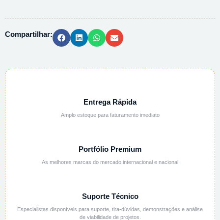
PADRAO
REVESTIDA
quantidade
Compartilhar:
Entrega Rápida
Amplo estoque para faturamento imediato
Portfólio Premium
As melhores marcas do mercado internacional e nacional
Suporte Técnico
Especialistas disponíveis para suporte, tira-dúvidas, demonstrações e análise
de viabilidade de projetos.