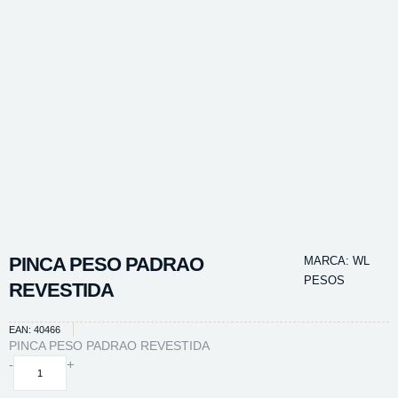
PINCA PESO PADRAO
MARCA:
WL
PESOS
REVESTIDA
EAN: 40466
PINCA PESO PADRAO REVESTIDA
PINCA
-
+
PESO