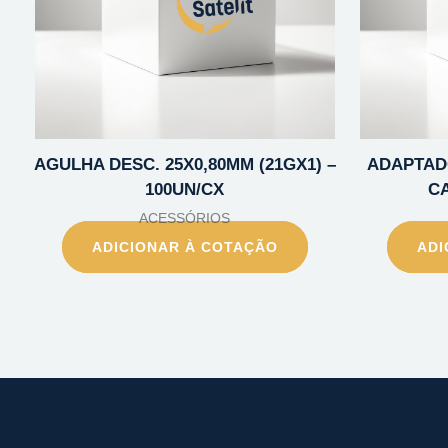
AGULHA DESC. 25X0,80MM (21GX1) –
ADAPTADO
100UN/CX
CA
ACESSÓRIOS
ADICIONAR À COTAÇÃO
ADI