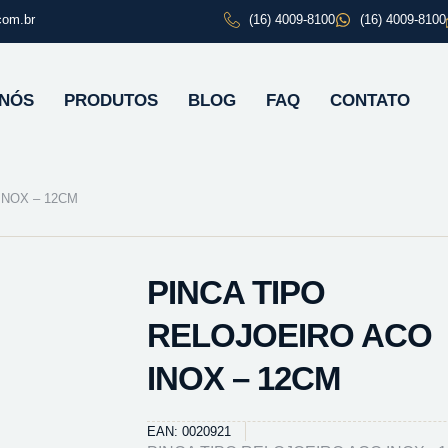
com.br
(16) 4009-8100
(16) 4009-8100
 NÓS
PRODUTOS
BLOG
FAQ
CONTATO
INOX – 12CM
PINCA TIPO
RELOJOEIRO ACO
INOX – 12CM
EAN: 0020921