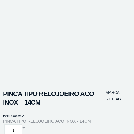
PINCA TIPO RELOJOEIRO ACO
MARCA:
RICILAB
INOX – 14CM
EAN: 0000702
PINCA TIPO RELOJOEIRO ACO INOX - 14CM
PINCA
-
+
TIPO