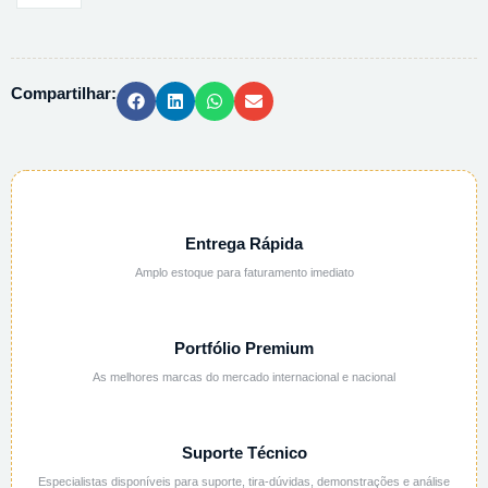
RELOJOEIRO
ACO
INOX
Compartilhar:
-
14CM
quantidade
Entrega Rápida
Amplo estoque para faturamento imediato
Portfólio Premium
As melhores marcas do mercado internacional e nacional
Suporte Técnico
Especialistas disponíveis para suporte, tira-dúvidas, demonstrações e análise