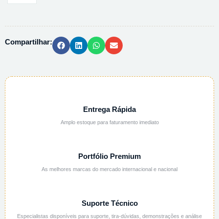
DESCARTAVEL
-
3ML
Compartilhar:
500/CX
quantidade
Entrega Rápida
Amplo estoque para faturamento imediato
Portfólio Premium
As melhores marcas do mercado internacional e nacional
Suporte Técnico
Especialistas disponíveis para suporte, tira-dúvidas, demonstrações e análise