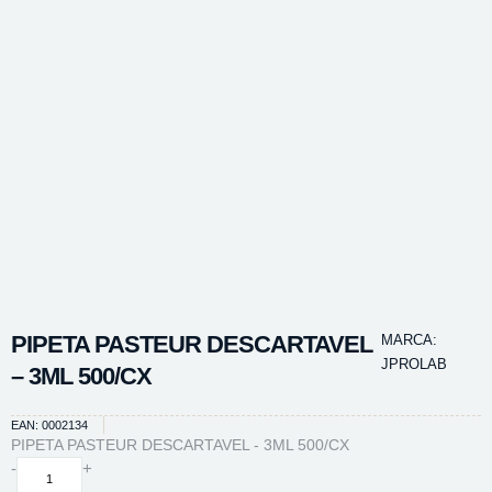
PIPETA PASTEUR DESCARTAVEL
MARCA:
JPROLAB
– 3ML 500/CX
EAN: 0002134
PIPETA PASTEUR DESCARTAVEL - 3ML 500/CX
PIPETA
-
+
PASTEUR