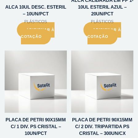
ALCA CALIBRADA EM PP 1-
ALCA 10UL DESC. ESTERIL
10UL ESTERIL AZUL –
– 10UN/PCT
20UN/PCT
PLÁSTICOS
PLÁSTICOS
ADICIONAR À
ADICIONAR À
COTAÇÃO
COTAÇÃO
PLACA DE PETRI 90X15MM
PLACA DE PETRI 90X15MM
C/ 1 DIV. PS CRISTAL –
C/ 2 DIV. TRIPARTIDA PS
10UN/PCT
CRISTAL – 300UN/CX