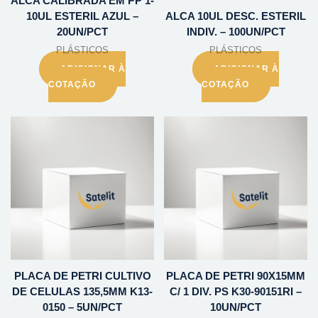
ALCA CALIBRADA EM PP 1-
10UL ESTERIL AZUL –
ALCA 10UL DESC. ESTERIL
20UN/PCT
INDIV. – 100UN/PCT
PLÁSTICOS
PLÁSTICOS
ADICIONAR À
ADICIONAR À
COTAÇÃO
COTAÇÃO
PLACA DE PETRI CULTIVO
PLACA DE PETRI 90X15MM
DE CELULAS 135,5MM K13-
C/ 1 DIV. PS K30-90151RI –
0150 – 5UN/PCT
10UN/PCT