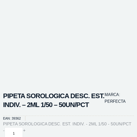
PIPETA SOROLOGICA DESC. EST.
MARCA:
PERFECTA
INDIV. – 2ML 1/50 – 50UN/PCT
EAN: 39362
PIPETA SOROLOGICA DESC. EST. INDIV. - 2ML 1/50 - 50UN/PCT
PIPETA
-
+
SOROLOGICA