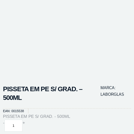
PISSETA EM PE S/ GRAD. –
MARCA:
LABORGLAS
500ML
EAN: 0015538
PISSETA EM PE S/ GRAD. - 500ML
PISSETA
-
+
EM