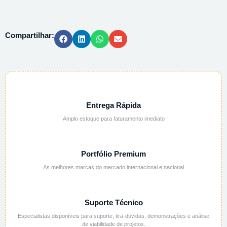
PE
S/
GRAD.
Compartilhar:
-
500ML
quantidade
Entrega Rápida
Amplo estoque para faturamento imediato
Portfólio Premium
As melhores marcas do mercado internacional e nacional
Suporte Técnico
Especialistas disponíveis para suporte, tira-dúvidas, demonstrações e análise
de viabilidade de projetos.