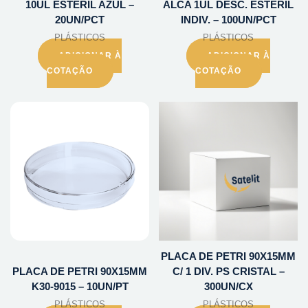
10UL ESTERIL AZUL –
ALCA 1UL DESC. ESTERIL
20UN/PCT
INDIV. – 100UN/PCT
PLÁSTICOS
PLÁSTICOS
ADICIONAR À
ADICIONAR À
COTAÇÃO
COTAÇÃO
PLACA DE PETRI 90X15MM
PLACA DE PETRI 90X15MM
C/ 1 DIV. PS CRISTAL –
K30-9015 – 10UN/PT
300UN/CX
PLÁSTICOS
PLÁSTICOS