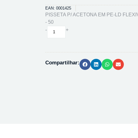
EAN: 0001425
PISSETA P/ ACETONA EM PE-LD FLEXI
- 50
PISSETA
-
+
P/
ACETONA
EM
PE-
Compartilhar:
LD
FLEXIVEL
RB144085
-
50
quantidade