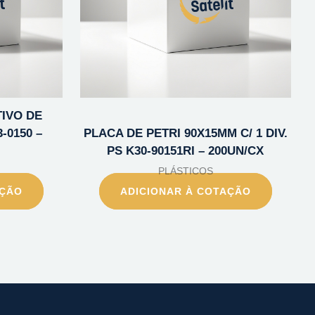
TIVO DE
-0150 –
PLACA DE PETRI 90X15MM C/ 1 DIV.
PS K30-90151RI – 200UN/CX
PLÁSTICOS
AÇÃO
ADICIONAR À COTAÇÃO