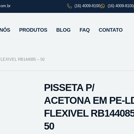
com.br
(16) 4009-8100
(16) 4009-8100
 NÓS
PRODUTOS
BLOG
FAQ
CONTATO
LEXIVEL RB144085 – 50
PISSETA P/
ACETONA EM PE-L
FLEXIVEL RB144085
50