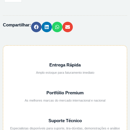
EM
ALUMINIO
-
Compartilhar:
10CMX270WX230V
quantidade
Entrega Rápida
Amplo estoque para faturamento imediato
Portfólio Premium
As melhores marcas do mercado internacional e nacional
Suporte Técnico
Especialistas disponíveis para suporte, tira-dúvidas, demonstrações e análise