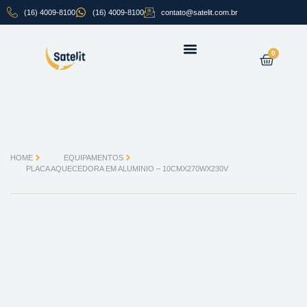
Ir
ALUMINIO
(16) 4009-8100
(16) 4009-8100
contato@satelit.com.br
para
-
o
10CMX270WX230V
conteúdo
quantidade
Carrin
0
SOBRE NÓS
HOME
EQUIPAMENTOS
PLACA AQUECEDORA EM ALUMINIO – 10CMX270WX230V