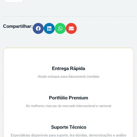
ALUMINIO
ALUGR.
XTRA
Compartilhar:
SIL.
GEL60
20X20CM
quantidade
Entrega Rápida
Amplo estoque para faturamento imediato
Portfólio Premium
As melhores marcas do mercado internacional e nacional
Suporte Técnico
Especialistas disponíveis para suporte, tira-dúvidas, demonstrações e análise