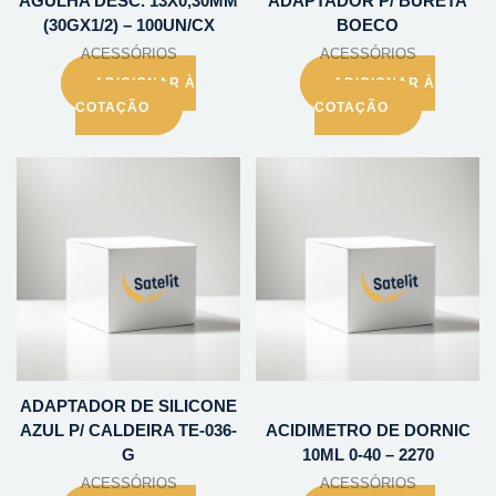
AGULHA DESC. 13X0,30MM
ADAPTADOR P/ BURETA
(30GX1/2) – 100UN/CX
BOECO
ACESSÓRIOS
ACESSÓRIOS
ADICIONAR À
ADICIONAR À
COTAÇÃO
COTAÇÃO
ADAPTADOR DE SILICONE
AZUL P/ CALDEIRA TE-036-
ACIDIMETRO DE DORNIC
G
10ML 0-40 – 2270
ACESSÓRIOS
ACESSÓRIOS