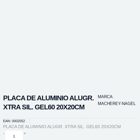
PLACA DE ALUMINIO ALUGR.
MARCA:
MACHEREY-NAGEL
XTRA SIL. GEL60 20X20CM
EAN: 0002052
PLACA DE ALUMINIO ALUGR. XTRA SIL. GEL60 20X20CM
PLACA
-
+
DE