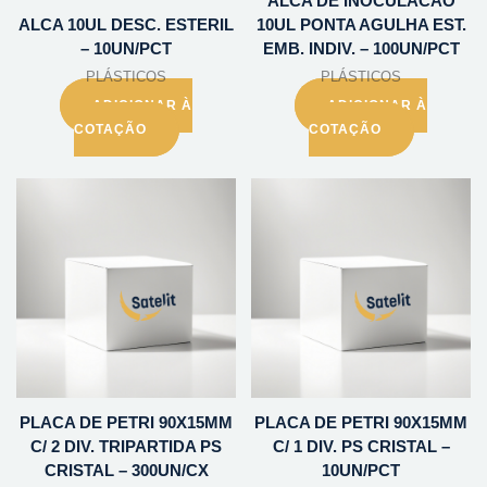
ALCA DE INOCULACAO
ALCA 10UL DESC. ESTERIL
10UL PONTA AGULHA EST.
– 10UN/PCT
EMB. INDIV. – 100UN/PCT
PLÁSTICOS
PLÁSTICOS
ADICIONAR À
ADICIONAR À
COTAÇÃO
COTAÇÃO
PLACA DE PETRI 90X15MM
PLACA DE PETRI 90X15MM
C/ 2 DIV. TRIPARTIDA PS
C/ 1 DIV. PS CRISTAL –
CRISTAL – 300UN/CX
10UN/PCT