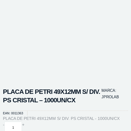
PLACA DE PETRI 49X12MM S/ DIV.
MARCA:
JPROLAB
PS CRISTAL – 1000UN/CX
EAN: 0011363
PLACA DE PETRI 49X12MM S/ DIV. PS CRISTAL - 1000UN/CX
PLACA
-
+
DE