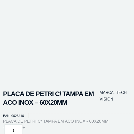
PLACA DE PETRI C/ TAMPA EM
MARCA:
TECH
VISION
ACO INOX – 60X20MM
EAN: 0026410
PLACA DE PETRI C/ TAMPA EM ACO INOX - 60X20MM
PLACA
-
+
DE