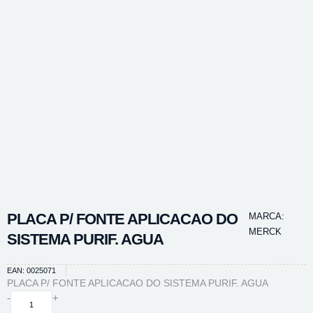
PLACA P/ FONTE APLICACAO DO
MARCA:
MERCK
SISTEMA PURIF. AGUA
EAN: 0025071
PLACA P/ FONTE APLICACAO DO SISTEMA PURIF. AGUA
PLACA
-
+
P/