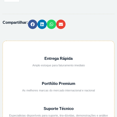
FONTE
APLICACAO
DO
Compartilhar:
SISTEMA
PURIF.
AGUA
quantidade
Entrega Rápida
Amplo estoque para faturamento imediato
Portfólio Premium
As melhores marcas do mercado internacional e nacional
Suporte Técnico
Especialistas disponíveis para suporte, tira-dúvidas, demonstrações e análise