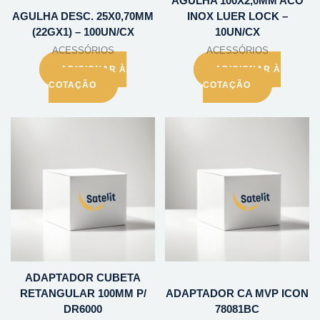
AGULHA 100X2,0MM ACO
AGULHA DESC. 25X0,70MM
INOX LUER LOCK –
(22GX1) – 100UN/CX
10UN/CX
ACESSÓRIOS
ACESSÓRIOS
ADICIONAR À
ADICIONAR À
COTAÇÃO
COTAÇÃO
ADAPTADOR CUBETA
RETANGULAR 100MM P/
ADAPTADOR CA MVP ICON
DR6000
78081BC